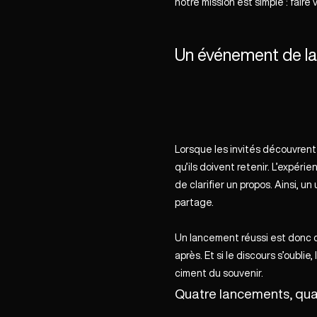
notre mission est simple : faire
Un événement de la
Lorsque les invités découvrent 
qu’ils doivent retenir. L’expéri
de clarifier un propos. Ainsi, u
partage.
Un lancement réussi est donc cel
après. Et si le discours s’oublie,
ciment du souvenir.
Quatre lancements, quat