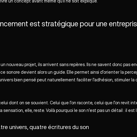
 vivre un concept avant même qu’il ne soit expliqué.
ncement est stratégique pour une entrepri
un nouveau projet, ils arrivent sans repères. Ils ne savent donc pas en
ence sonore devient alors un guide. Elle permet ainsi d’orienter la perce
n univers bien pensé peut naturellement faciliter l’adhésion, stimuler la
ui dont on se souvient. Celui que l’on raconte, celui que l’on revit in
 la sensation, elle, reste. Voilà pourquoi le son n’est pas un détail : il est
re univers, quatre écritures du son