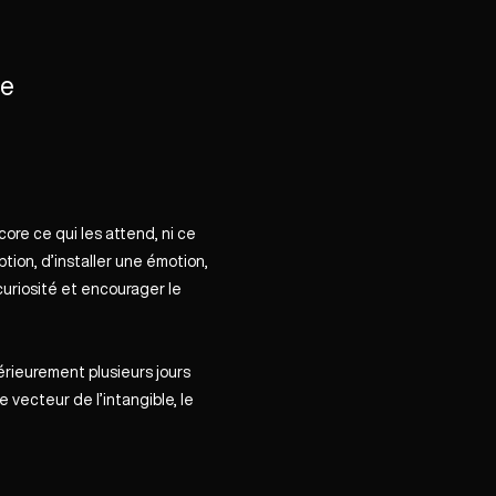
se
core ce qui les attend, ni ce
ption, d’installer une émotion,
 curiosité et encourager le
térieurement plusieurs jours
 le vecteur de l’intangible, le