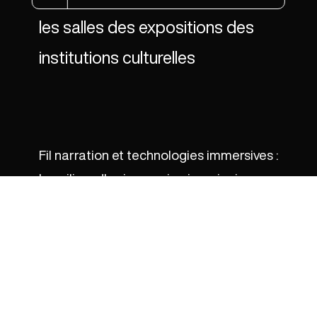
les salles des expositions des
institutions culturelles
Fil narration et technologies immersives :
les piliers d'un immersion imaginaire
embarquante
L’immersion imaginaire ne signifie pas l’absence de
support. Pour être efficace, elle repose notamment
sur une narration cohérente et subtile. Qui peut
donc être enrichie par différents médias (son, texte,
interaction…).