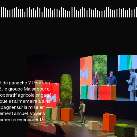
t de panache ? Pour son
5,
le groupe Maisadour
a
coopératif agricole engagé
que et alimentaire a ainsi
mpagner sur la mise en
ement annuel. Voyons
nimer un événement !