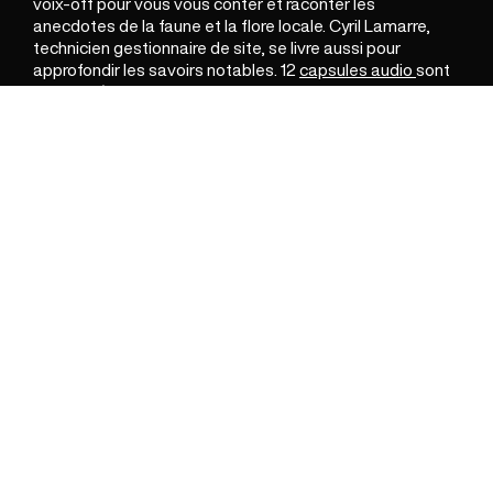
voix-off pour vous vous conter et raconter les
anecdotes de la faune et la flore locale. Cyril Lamarre,
technicien gestionnaire de site, se livre aussi pour
approfondir les savoirs notables. 12
capsules audio
sont
donc à découvrir sur place via des QR code à flasher
dirigeants sur l’application de notre partenaire
Yunow
. Ce
projet entre ainsi dans une logique de préservation et de
conservation de cette biodiversité. En association avec
le conservatoire des espaces naturels de Normandie, de
nombreuses actions sont menées par le Département.
Toutes pensées pour protéger cet espace et ainsi lutter
contre le vieillissement de la tourbière.
Conservation du
patrimoine