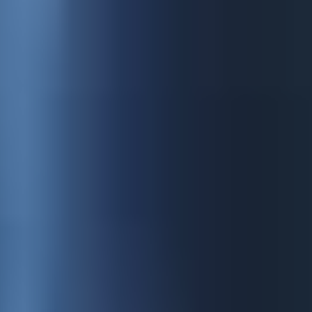
Nos missions
Conception sonore
Ecriture
Casting voix
Voix off