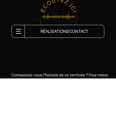
RÉALISATIONS
CONTACT
Connaissez-vous l’histoire de ce territoire ? Pour mieux
vous la partager, écoutez donc cette balade sonore
urbaine vous permettant de remonter dans le temps. Du
19e siècle à nos jours, découvrez donc les anecdotes et
les histoires oubliées du quartier de Perrache à Lyon.
La
balade en son binaural
“Ouvrons Perrache” a été
partagée le 12/07/2012, jour de l’inauguration du