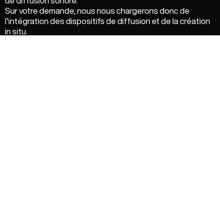
de diffusion sonore.
Sur votre demande, nous nous chargerons donc de
l’intégration des dispositifs de diffusion et de la création
in situ.
Les casques géolocalisés pour le son
binaural
Embarquer vos visiteurs dans une déambulation
passionnante et immersive grâce aux
casques
géolocalisés
.
Ces casques permettent ainsi d’accéder à des contenus
simplement en se baladant dans un espace.
Tout est connecté ! Le visiteur n’a pas besoin d’activer
son parcours sonore. Le son va dérouler au fur et à mesure
de son évolution dans l’espace.
C’est une lecture intelligente d’une nouvelle forme
d’audioguide. Le tout, pensé pour des immersions
sonores à 360°.