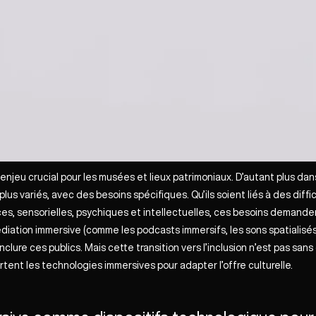
n enjeu crucial pour les musées et lieux patrimoniaux. D’autant plus da
lus variés, avec des besoins spécifiques. Qu’ils soient liés à des diffic
s, sensorielles, psychiques et intellectuelles, ces besoins demanden
médiation immersive (comme les podcasts immersifs, les sons spatialisés
lure ces publics. Mais cette transition vers l’inclusion n’est pas sans 
ortent les technologies immersives pour adapter l’offre culturelle.