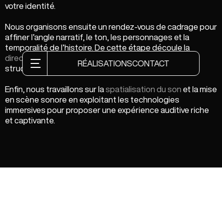
votre identité.
Nous organisons ensuite un rendez-vous de cadrage pour
affiner l’angle narratif, le ton, les personnages et la
temporalité de l’histoire. De cette étape découle la
direction artistique sonore
, la ligne éditoriale et la
RÉALISATIONS
CONTACT
structure narrative qui guideront toute la création.
Enfin, nous travaillons sur la
spatialisation du son
et la mise
en scène sonore en exploitant les technologies
immersives pour proposer une expérience auditive riche
et captivante.
La narration immersive et ses formats
sonores
La narration sonore est une forme d’écriture aussi riche