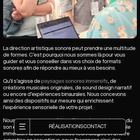
La direction artistique sonore peut prendre une multitude
de formes. C’est pourquoi nous sommes là pour vous
guider et vous conseiller dans vos choix de formats
sonores afin de répondre au mieux à vos besoins.
Qu’il s’agisse de
paysages sonores immersifs
, de
créations musicales originales, de sound design narratif
ou encore d’expériences binaurales. Nous concevons
ainsi des dispositifs sur mesure qui enrichissent
l’expérience sensorielle de votre projet.
Nous nous engageons à travailler sur la
spatialisation
du
RÉALISATIONS
CONTACT
son et la
mise en scène sonore
pour créer une véritable
immersion. Grâce aux nouvelles technologies et à notre
expertise en acoustique, nous façonnons ainsi des