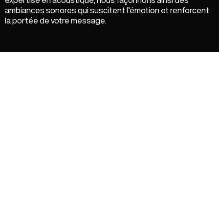
ambiances sonores qui suscitent l’émotion et renforcent
la portée de votre message.
Enfin, pour vous proposer une immersion sonore de haute
qualité, nous nous associons à d’autres savoir-faire
complémentaires à travers notre réseau de partenaires.
Designers sonores, compositeurs, ingénieurs du son,
mais aussi spécialistes de la narration et de la
scénographie sonore viennent enrichir nos productions.
Ainsi nous pouvons vous proposer une expérience
immersive unique et mémorable.
Chez
Nuits Noires
, nous rendons visibles l’invisible en
associant excellence du médium et accessibilité du
propos.