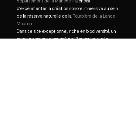
département de la Manche.
Il a choisi
d’expérimenter la création sonore immersive au sein
de la réserve naturelle de la
Tourbière de la Lande
Mouton.
Dans ce site exceptionnel, riche en biodiversité, un
parcours sonore composé de 12 capsules audio
invite les visiteurs à découvrir les espèces
protégées et les milieux remarquables qui
composent la réserve.
Chaque capsule est accessible directement sur
place via un QR code, renvoyant vers l’application
mobile de notre partenaire
Yunow
.
Pour renforcer la sensation de présence et
d’immersion, les sons ont ainsi été captés en
binaural, une technologie offrant un rendu “plus vrai
que nature”. Les visiteurs ne sont donc pas coupés
du lieu par leur écouteurs. Ils continuent à entendre