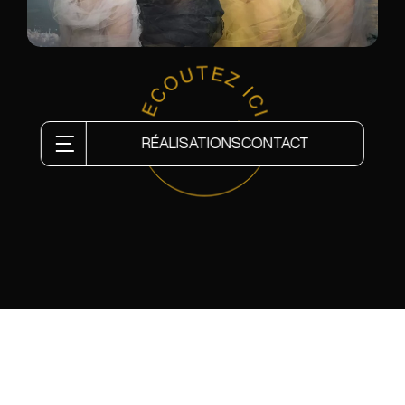
RÉALISATIONS
CONTACT
Cette présentation embrasse ainsi l’ensemble de sa
carrière. Alors, quoi de mieux pour
enrichir une exposition
mettant à l’honneur l’humain que de jouer sur ses sens. Et
ce, en plongeant les visiteurs dans l’univers de l’artiste.