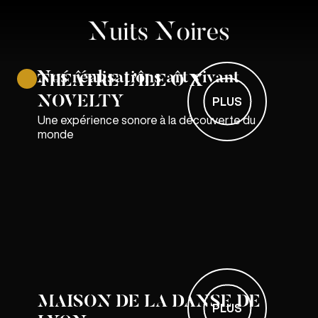
Nos réalisations art vivant
THÉÂTRE L’ÎLE Ô X
NOVELTY
PLUS
Une expérience sonore à la découverte du
monde
MAISON DE LA DANSE DE
PLUS