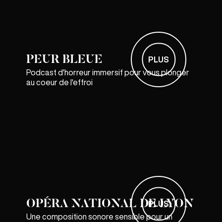
PEUR BLEUE
PLUS
Podcast d'horreur immersif pour vous plonger
au coeur de l'effroi
OPÉRA NATIONAL DE LYON
PLUS
Une composition sonore sensible pour un