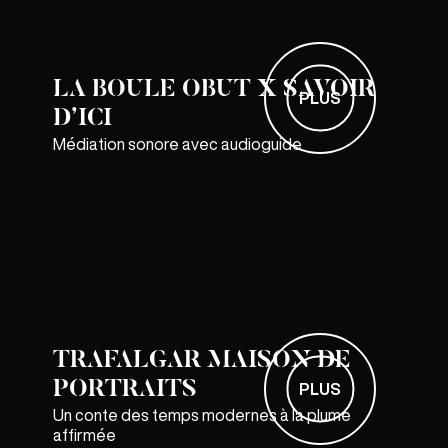
LA BOULE OBUT X SAVOIR
PLUS
D’ICI
Médiation sonore avec audioguide
TRAFALGAR MAISON DE
PORTRAITS
PLUS
Un conte des temps modernes à la plume
affirmée