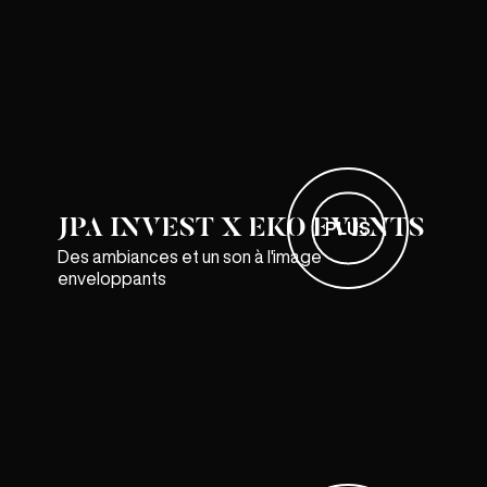
JPA INVEST X EKO EVENTS
PLUS
Des ambiances et un son à l'image
enveloppants