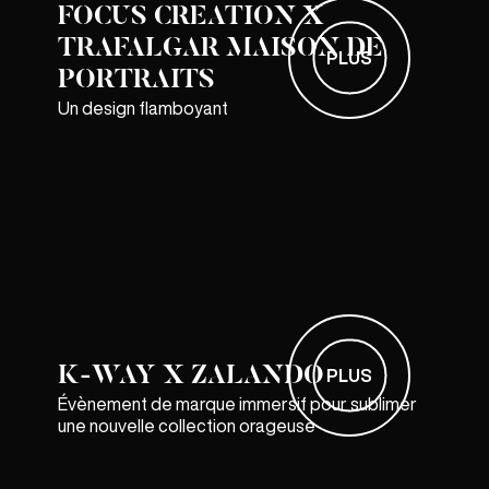
FOCUS CREATION X
TRAFALGAR MAISON DE
PLUS
PORTRAITS
Un design flamboyant
K-WAY X ZALANDO
PLUS
Évènement de marque immersif pour sublimer
une nouvelle collection orageuse