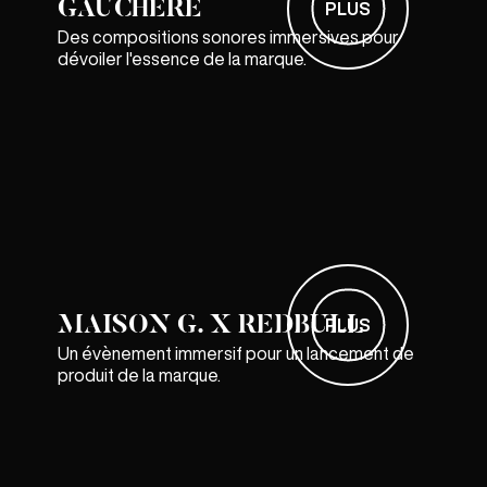
GAUCHÈRE
PLUS
Des compositions sonores immersives pour
dévoiler l'essence de la marque.
MAISON G. X REDBULL
PLUS
Un évènement immersif pour un lancement de
produit de la marque.